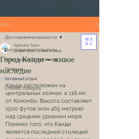
Пост
Достопримечательности
ME
NU
Apiacere Tours
Достопримечательности
12 июн. 2022 г.
2 мин. чтения
Город Канди – живое
Культурный Треугольник
наследие
Природа
Активный отдых
Оценка: не число из 5 звезд.
Канди расположен на 
Untitled Category
центральных холмах, в 116 км 
от Коломбо. Высота составляет 
1500 футов (или 465 метров) 
над средним уровнем моря. 
Помимо того, что Канди 
является последней столицей 