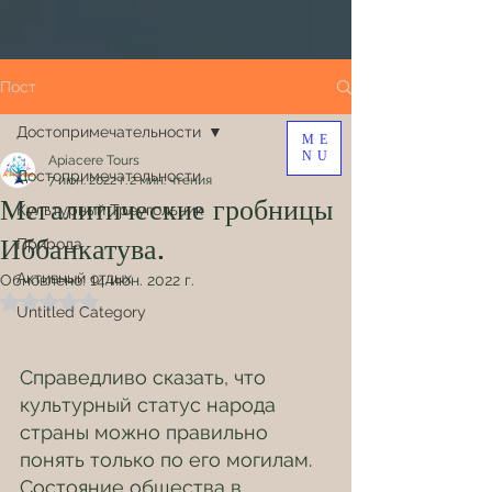
Пост
Достопримечательности
ME
NU
Apiacere Tours
Достопримечательности
7 июн. 2022 г.
2 мин. чтения
Мегалитические гробницы
Культурный Треугольник
Иббанкатува.
Природа
Активный отдых
Обновлено:
14 июн. 2022 г.
Оценка: не число из 5 звезд.
Untitled Category
Справедливо сказать, что 
культурный статус народа 
страны можно правильно 
понять только по его могилам. 
Состояние общества в 