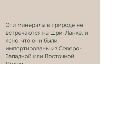
Эти минералы в природе не 
встречаются на Шри-Ланке, и 
ясно, что они были 
импортированы из Северо-
Западной или Восточной 
Индии.
Найдены изделия из слоновой 
кости, бусы, позолоченные 
бусы, а также ожерелья из 
бисера. Здесь 
идентифицирована даже 
золотая повязка на голову, 
которая, как можно 
предположить, принадлежала 