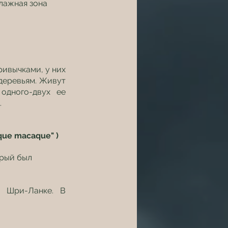
влажная зона 
ивычками, у них 
деревьям. Живут 
дного-двух ее 
.
que macaque" )
орый был 
 Шри-Ланке. В 