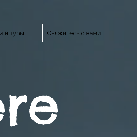
и и туры
Свяжитесь с нами
ere