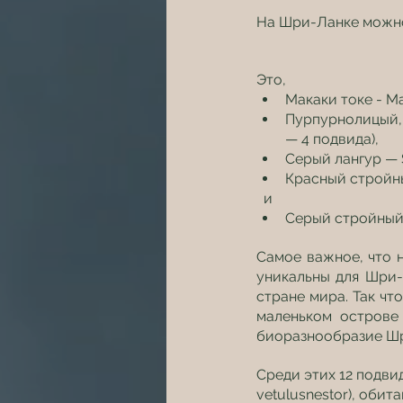
На Шри-Ланке можно
Это,
Макаки токе - Ma
Пурпурнолицый, 
— 4 подвида),
Серый лангур — 
Красный стройный
  и
Серый стройный л
Самое важное, что н
уникальны для Шри-
стране мира. Так что
маленьком острове
биоразнообразие Шри
Среди этих 12 подви
vetulusnestor), оби