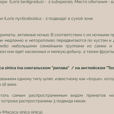
и  (Loris tardigradus) -  2 subspecies. Место обитания - 
(Loris nycticeboidus - 2 подвида). в сухой зоне
иматы, активные ночью. В соответствии с их ночными пр
ни медленно и неторопливо передвигаются по кустам и 
либо небольшими семейными группами из самки и о
ом они едят насекомых и мелкую добычу, а также фрукты
a sinica (на сингальском "рилава"  / на английском "To
званием одному типу шляп, известному как «toque», кот
 16 веке.
тать самым распространенным видом приматов на
 острова распространены 3 подвида макак.
(Macaca sinica sinica),