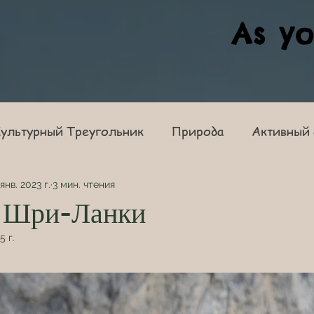
As yo
ультурный Треугольник
Природа
Активный
янв. 2023 г.
3 мин. чтения
 Шри-Ланки
5 г.
из 5 звезд.