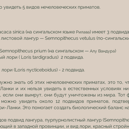
 увидеть 5 видов нечеловеческих приматов.
caca sinica (на сингальском языке 
) имеет 3 подвида
Рилава
листовой лангур — Semnopithecus vetulus (по-сингальск
Semnopithecus prium (на сингальском — 
)
Алу Вандура
 лори ( Loris tardigradus)  2 подвида.
ори (Loris nycticeboidus) - 2 подвида.
ужно знать об этих нечеловеческих приматах, это то, ч
Ланки и их нельзя увидеть в естественных условиях ни 
, если они вымрут, они будут уничтожены из мира. Тот фа
 можно увидеть около 12 подвидов приматов, подтве
-Ланки. Это помогает создать биологический баланс на
дов подвид лангура, пурпурнолистный лангур (Semnopithe
тающий в западной провинции, и вид лори, красный стройн