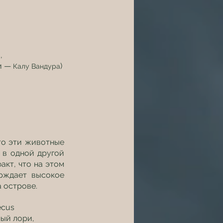
,
и — 
) 
Калу Вандура
то эти животные 
в одной другой 
кт, что на этом 
рждает высокое 
 острове.
cus 
ый лори, 