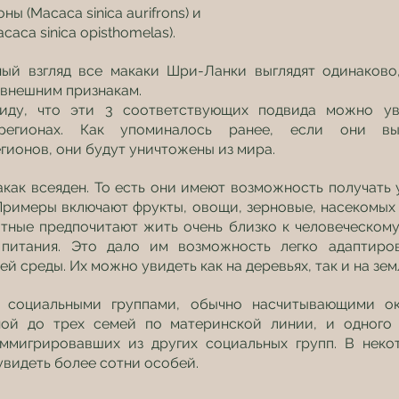
ны (Macaca sinica aurifrons) и
caca sinica opisthomelas).
ый взгляд все макаки Шри-Ланки выглядят одинаково,
 внешним признакам.
иду, что эти 3 соответствующих подвида можно уви
регионах. Как упоминалось ранее, если они вы
гионов, они будут уничтожены из мира.
как всеяден. То есть они имеют возможность получать 
Примеры включают фрукты, овощи, зерновые, насекомых и
тные предпочитают жить очень близко к человеческому 
питания. Это дало им возможность легко адаптиров
 среды. Их можно увидеть как на деревьях, так и на зем
 социальными группами, обычно насчитывающими око
ой до трех семей по материнской линии, и одного и
ммигрировавших из других социальных групп. В некот
видеть более сотни особей.