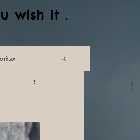
u wish it .
 отдых
Contact U