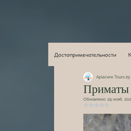
Достопримечательности
К
Untitled Category
Apiacere Tours
29 
Приматы
Обновлено:
29 нояб. 202
Оценка: не число 