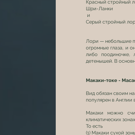
Красный стройный лор
Шри-Ланки
 и
Серый стройный лори 
Лори — небольшие пр
огромные глаза, и о
либо поодиночке, 
детенышей. В основн
Макаки-токе - Macac
Вид обязан своим на
популярен в Англии в
Макаки можно счи
климатических зонах
То есть
(1) Макаки сухой зоны 