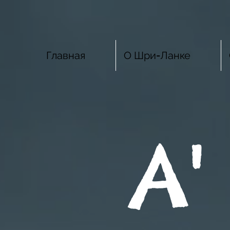
Главная
О Шри-Ланке
A'