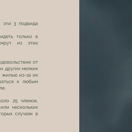
 эти 3 подвида 
деть только в 
мрут из этих 
удовольствие от 
 других мелких 
жилью из-за их 
аться к любым 
ле.
ло 25 членов, 
ли нескольких 
орых случаях в 